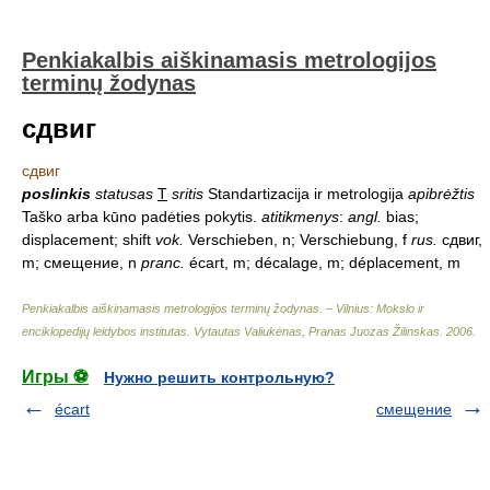
Penkiakalbis aiškinamasis metrologijos
terminų žodynas
сдвиг
сдвиг
poslinkis
statusas
T
sritis
Standartizacija ir metrologija
apibrėžtis
Taško arba kūno padėties pokytis.
atitikmenys
:
angl.
bias;
displacement; shift
vok.
Verschieben, n; Verschiebung, f
rus.
сдвиг,
m; смещение, n
pranc.
écart, m; décalage, m; déplacement, m
Penkiakalbis aiškinamasis metrologijos terminų žodynas. – Vilnius: Mokslo ir
enciklopedijų leidybos institutas
.
Vytautas Valiukėnas, Pranas Juozas Žilinskas
.
2006
.
Игры ⚽
Нужно решить контрольную?
écart
смещение