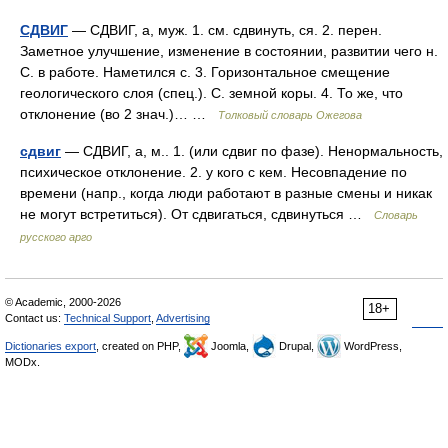
СДВИГ
— СДВИГ, а, муж. 1. см. сдвинуть, ся. 2. перен.
Заметное улучшение, изменение в состоянии, развитии чего н.
С. в работе. Наметился с. 3. Горизонтальное смещение
геологического слоя (спец.). С. земной коры. 4. То же, что
отклонение (во 2 знач.)… …
Толковый словарь Ожегова
сдвиг
— СДВИГ, а, м.. 1. (или сдвиг по фазе). Ненормальность,
психическое отклонение. 2. у кого с кем. Несовпадение по
времени (напр., когда люди работают в разные смены и никак
не могут встретиться). От сдвигаться, сдвинуться …
Словарь
русского арго
© Academic, 2000-2026
18+
Contact us:
Technical Support
,
Advertising
Dictionaries export
, created on PHP,
Joomla,
Drupal,
WordPress,
MODx.