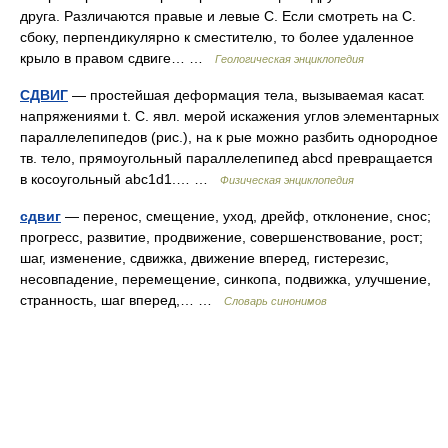
друга. Различаются правые и левые С. Если смотреть на С.
сбоку, перпендикулярно к сместителю, то более удаленное
крыло в правом сдвиге… …
Геологическая энциклопедия
СДВИГ
— простейшая деформация тела, вызываемая касат.
напряжениями t. С. явл. мерой искажения углов элементарных
параллелепипедов (рис.), на к рые можно разбить однородное
тв. тело, прямоугольный параллелепипед abcd превращается
в косоугольный abc1d1.… …
Физическая энциклопедия
сдвиг
— перенос, смещение, уход, дрейф, отклонение, снос;
прогресс, развитие, продвижение, совершенствование, рост;
шаг, изменение, сдвижка, движение вперед, гистерезис,
несовпадение, перемещение, синкопа, подвижка, улучшение,
странность, шаг вперед,… …
Словарь синонимов